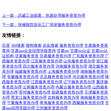
上一篇：武威工业固废、危废处理服务资质办理
下一篇：张掖医院及化工厂清淤服务资质办理
友情链接：
百度
360搜索
搜狗搜索
必应搜索
服务资质办理
甘肃服务资质
查询
甘肃aaa企业信用等级查询
甘肃iso
甘肃iso认证
甘肃iso认
证机构
甘肃服务资质
甘肃服务资质办理
广东服务资质办理
广
西服务资质办理
江苏服务资质办理
山东服务资质办理
浙江服
务资质办理
四川服务资质办理
河南服务资质办理
湖北服务资
质办理
福建服务资质办理
上海服务资质办理
湖南服务资质办
理
安徽服务资质办理
北京服务资质办理
河北服务资质办理
陕
西服务资质办理
江西服务资质办理
辽宁服务资质办理
重庆服
务资质办理
云南服务资质办理
内蒙古服务资质办理
山西服务
资质办理
贵州服务资质办理
新疆服务资质办理
天津服务资质
办理
黑龙江服务资质办理
吉林服务资质办理
海南服务资质办
理
宁夏服务资质办理
青海服务资质办理
西藏服务资质办理
甘
肃aaa信用等级办理
兰州服务资质办理