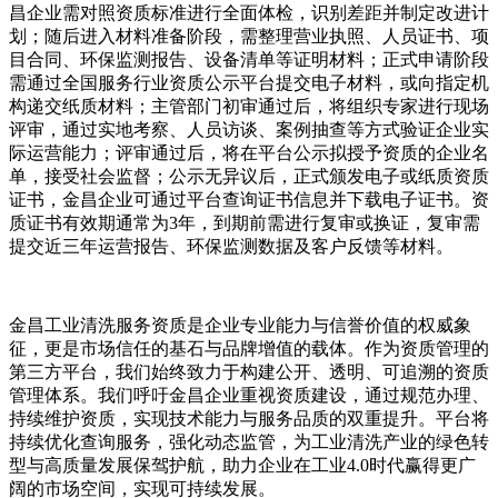
昌企业需对照资质标准进行全面体检，识别差距并制定改进计
划；随后进入材料准备阶段，需整理营业执照、人员证书、项
目合同、环保监测报告、设备清单等证明材料；正式申请阶段
需通过全国服务行业资质公示平台提交电子材料，或向指定机
构递交纸质材料；主管部门初审通过后，将组织专家进行现场
评审，通过实地考察、人员访谈、案例抽查等方式验证企业实
际运营能力；评审通过后，将在平台公示拟授予资质的企业名
单，接受社会监督；公示无异议后，正式颁发电子或纸质资质
证书，金昌企业可通过平台查询证书信息并下载电子证书。资
质证书有效期通常为3年，到期前需进行复审或换证，复审需
提交近三年运营报告、环保监测数据及客户反馈等材料。
金昌工业清洗服务资质是企业专业能力与信誉价值的权威象
征，更是市场信任的基石与品牌增值的载体。作为资质管理的
第三方平台，我们始终致力于构建公开、透明、可追溯的资质
管理体系。我们呼吁金昌企业重视资质建设，通过规范办理、
持续维护资质，实现技术能力与服务品质的双重提升。平台将
持续优化查询服务，强化动态监管，为工业清洗产业的绿色转
型与高质量发展保驾护航，助力企业在工业4.0时代赢得更广
阔的市场空间，实现可持续发展。