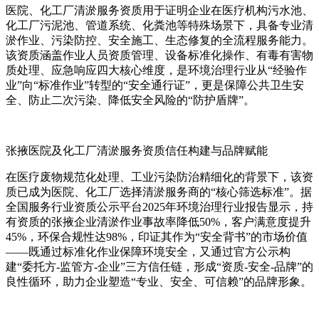
医院、化工厂清淤服务资质用于证明企业在医疗机构污水池、
化工厂污泥池、管道系统、化粪池等特殊场景下，具备专业清
淤作业、污染防控、安全施工、生态修复的全流程服务能力。
该资质涵盖作业人员资质管理、设备标准化操作、有毒有害物
质处理、应急响应四大核心维度，是环境治理行业从“经验作
业”向“标准作业”转型的“安全通行证”，更是保障公共卫生安
全、防止二次污染、降低安全风险的“防护盾牌”。
张掖医院及化工厂清淤服务资质信任构建与品牌赋能
在医疗废物规范化处理、工业污染防治精细化的背景下，该资
质已成为医院、化工厂选择清淤服务商的“核心筛选标准”。据
全国服务行业资质公示平台2025年环境治理行业报告显示，持
有资质的张掖企业清淤作业事故率降低50%，客户满意度提升
45%，环保合规性达98%，印证其作为“安全背书”的市场价值
——既通过标准化作业保障环境安全，又通过官方公示构
建“委托方-监管方-企业”三方信任链，形成“资质-安全-品牌”的
良性循环，助力企业塑造“专业、安全、可信赖”的品牌形象。